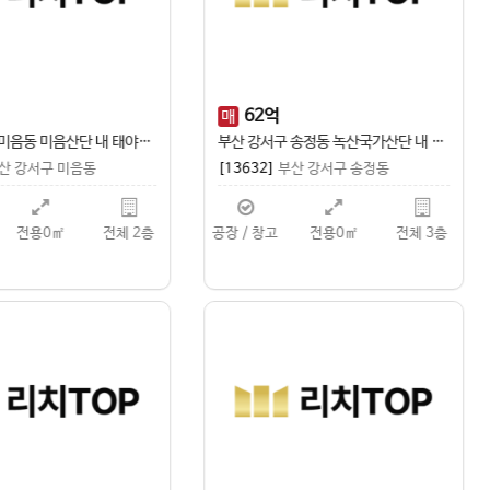
33
억
7,800
5,500
만
300
만
매
보
월
부산 강서구 송정동 왕복 2차로 접 사무동 포함 명지녹산국가단지 공장 매매
3622]
부산 강서구 송정동
[13620]
경남 창원시 성산구 상남
 / 창고
전용0㎡
전체 2층
상남동상가
전용425㎡
현재층 