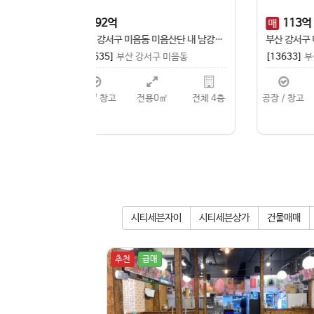
129
억
8,000
매
부산 강서구 송정동 진입로 넓고 내부시설 갖춘, 호이스트 총 16대 보유 공장 매매
부산 강서구 송정동 대로변 위치·전력 3800kw·호이스트 8대 설치된 대형 공장 매매
서구 송정동
[13623]
부산 강서구 송정동
[1
용0㎡
전체 2층
공장 / 창고
전용0㎡
전체 2층
공장
시티세븐자이
시티세븐상가
건물매매
추천
급매