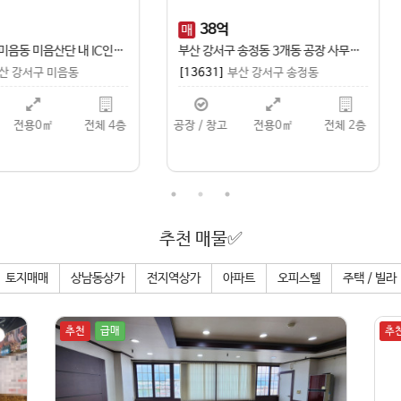
1
억
6,500
1,650
만
9
억
1,000
보
월
매
부산 강서구 송정동 층고 높 호이스트, 사무실 포함 공장 일부 임대
3621]
부산 강서구 송정동
[13619]
경남 창원시 성산구 상남
 / 창고
전용0㎡
2
층
상남동상가
전용380㎡
현재층
추천 매물✅
토지매매
상남동상가
전지역상가
아파트
오피스텔
주택 / 빌라
강력추천
추천
추