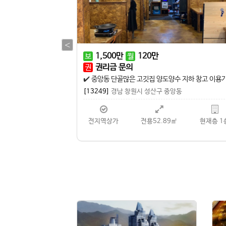
1,000
만
30
만
보
월
무권리금
권
✔️ 깔끔하게 인테리어 된 사무실 즉시 입주 가능
[13516]
경남 창원시 성산구 중앙동
현재층 1층
전지역상가
전용41.85㎡
현재층 3