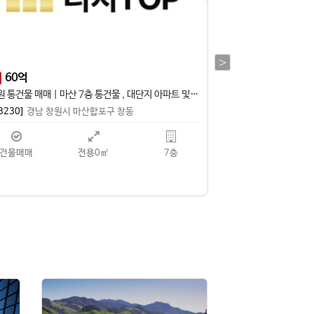
13
억
23
억
매
김해 상동면 우계리 대형차 진출입 가능 야드 넓은 공장 매매
함안 파수리 함안IC 
3398]
경남 김해시 상동면
[13330]
경남 함안
공장 / 창고
전용0㎡
전체 1층
공장 / 창고