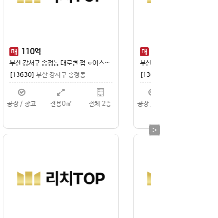
7
억
7,000
만
34
억
9,000
보
월
매
무권리금
권
창원 상남동 복층 상가 임대 │ 분위기 좋은 바·주점 추천, 권리금 없는 프리미엄 공간
신항 인근 대형 야적장 부지 임대 (귀한 임대 매물)
동
[13636]
부산 강서
[13618]
경남 창원시 진해구 두동
11층
공장 / 창고
전용
토지매매
전용33000㎡
전체 0층