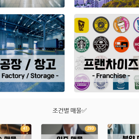
조건별 매물✅
41
293