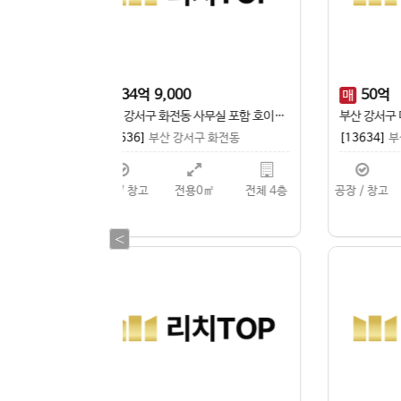
4,000
만
480
만
보
월
부산 강서구 송정동 녹산국가산단 메인 4차선 도로 접한 강서소방서 인근 최상급 공장 매매
부산 강서구 송정동 마당 넓고 츄레라 진출입 편한 공장 일부 임대
서구 송정동
[13624]
부산 강서구 송정동
[1
용0㎡
전체 3층
공장 / 창고
전용0㎡
정보없음
공장