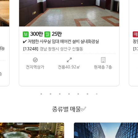
3,000
만
175
만
보
월
매
권리금 문의
권
상남동 다이소 인근 권리금 저렴한 1층 상가 임대 나왔습니다
[1
[13422]
경남 창원시 성산구 상남동
층
상남동상가
전용58.14㎡
현재층 1층
종류별 매물✅