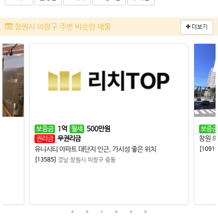
창원시 의창구 주변 비슷한 매물
더보기
보증금
1
억
월세
500
만원
보증금
권리금
무권리금
창원 의
유니시티 아파트 대단지 인근, 가시성 좋은 위치
[10919
[13585]
경남 창원시 의창구 중동