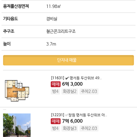
용적률산정면적
11.98㎡
기타용도
경비실
주구조
철근콘크리트구조
높이
3.7m
단지내 매물
[11631]
✔️ 명서동 두산위브 49..
매매
6
억
3,000
방4
화장실2
주차2.03
[12231]
✅️창원 명서동 두산위브 아..
매매
7
억
6,000
방4
화장실3
주차2.03