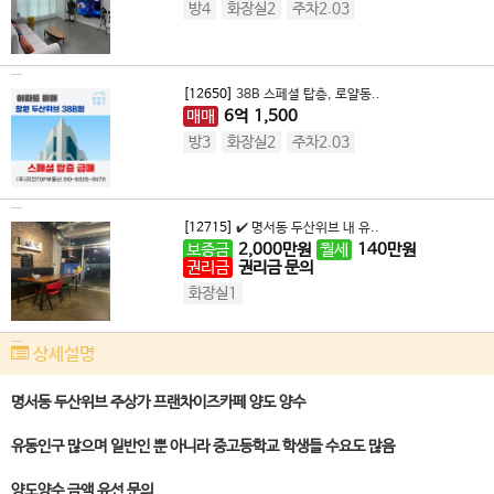
방4
화장실2
주차2.03
[12650]
38B 스페셜 탑층, 로얄동..
매매
6
억
1,500
방3
화장실2
주차2.03
[12715]
✔️ 명서동 두산위브 내 유..
보증금
2,000
만원
월세
140
만원
권리금
권리금 문의
화장실1
상세설명
명서동 두산위브 주상가 프랜차이즈카페 양도 양수
유동인구 많으며 일반인 뿐 아니라 중고등학교 학생들 수요도 많음
양도양수 금액 유선 문의