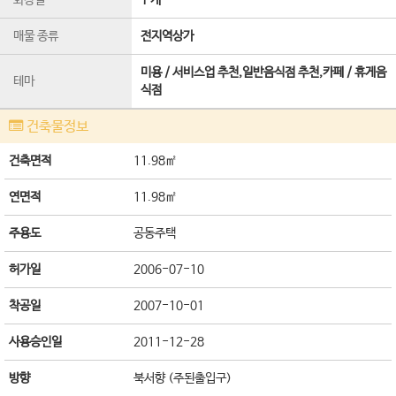
화장실
1 개
매물 종류
전지역상가
미용 / 서비스업 추천,일반음식점 추천,카페 / 휴게음
테마
식점
건축물정보
건축면적
11.98㎡
연면적
11.98㎡
주용도
공동주택
허가일
2006-07-10
착공일
2007-10-01
사용승인일
2011-12-28
방향
북서향 (주된출입구)