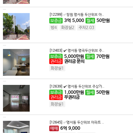
[12299]
✅️창원 명서동 두산위브 아..
보증금
3
억
5,000
월세
50
만원
방4
화장실2
주차2.03
[12403]
✔️ 명서동 명곡두산위브 주..
보증금
5,000
만원
월세
70
만원
권리금
권리금 문의
화장실1
[12639]
✔️ 명서동 두산위브 주상가..
보증금
1,000
만원
월세
50
만원
권리금
무권리금
화장실1
[12645]
✅️명서동 두산위브 아파트 ..
매매
6
억
9,000