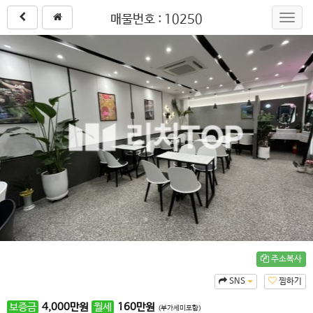
매물번호 : 10250
Toggl
navig
주소복사
SNS
찜하기
보증금
4,000
만원
월세
160
만원
(부가세미포함)