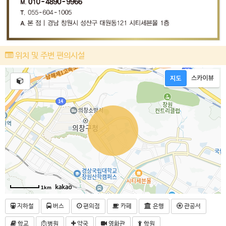
위치 및 주변 편의시설
1km
지하철
버스
편의점
카페
은행
관공서
학교
병원
약국
영화관
학원