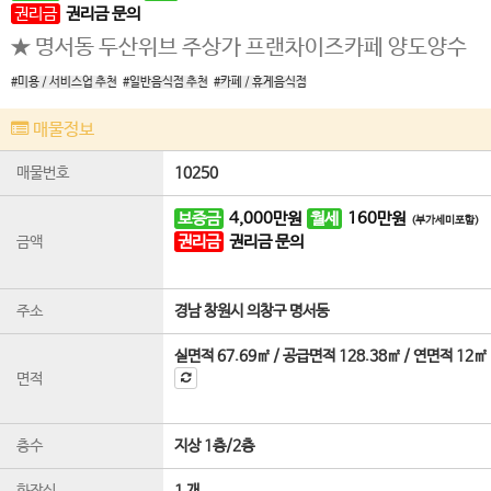
권리금
권리금 문의
★ 명서동 두산위브 주상가 프랜차이즈카페 양도양수
#미용 / 서비스업 추천
#일반음식점 추천
#카페 / 휴게음식점
매물정보
매물번호
10250
보증금
4,000
만원
월세
160
만원
(부가세미포함)
권리금
권리금 문의
금액
주소
경남 창원시 의창구 명서동
실면적
67.69㎡
/
공급면적
128.38㎡
/
연면적
12㎡
면적
층수
지상 1층
/
2
층