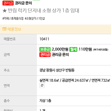
권리금
권리금 문의
★ 반림 럭키 단지내 소형 상가 1층 임대
#카페 / 휴게음식점
#소형상가 / 1인샵
매물정보
매물번호
10411
보증금
2,000
만원
월세
110
만원
(부가세미포함)
권리금
권리금 문의
금액
주소
경남 창원시 성산구 반림동
실면적
18.6㎡
/
공급면적
24.637㎡
/
연면적
732㎡
면적
층수
지상 1층