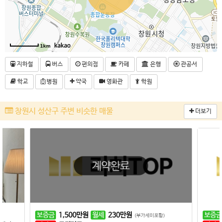
1km
지하철
버스
편의점
카페
은행
관공서
학교
병원
약국
영화관
학원
창원시 성산구 주변 비슷한 매물
더보기
보증금
1,500
만원
월세
230
만원
보증금
(부가세미포함)