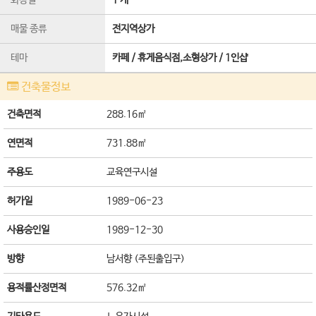
화장실
1 개
매물 종류
전지역상가
테마
카페 / 휴게음식점,소형상가 / 1인샵
건축물정보
건축면적
288.16㎡
연면적
731.88㎡
주용도
교육연구시설
허가일
1989-06-23
사용승인일
1989-12-30
방향
남서향 (주된출입구)
용적률산정면적
576.32㎡