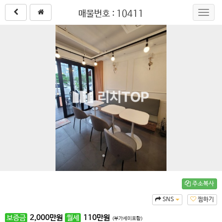
매물번호 : 10411
Toggl
navig
주소복사
SNS
찜하기
보증금
2,000
만원
월세
110
만원
(부가세미포함)