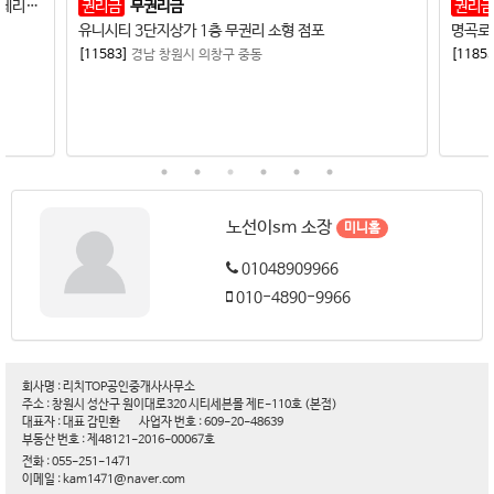
사림동 현대썬앤빌스퀘어 1층 상가 임대 깔끔한 인테리어 최상급 접근성
권리금
무권리금
권리금
유니시티 3단지상가 1층 무권리 소형 점포
명곡로
[11583]
경남 창원시 의창구 중동
[11855
노선이sm 소장
미니홈
01048909966
010-4890-9966
회사명 : 리치TOP공인중개사사무소
주소 : 창원시 성산구 원이대로320 시티세븐몰 제E-110호 (본점)
대표자 : 대표 감민환
사업자 번호 : 609-20-48639
부동산 번호 : 제48121-2016-00067호
전화 : 055-251-1471
이메일 : kam1471@naver.com