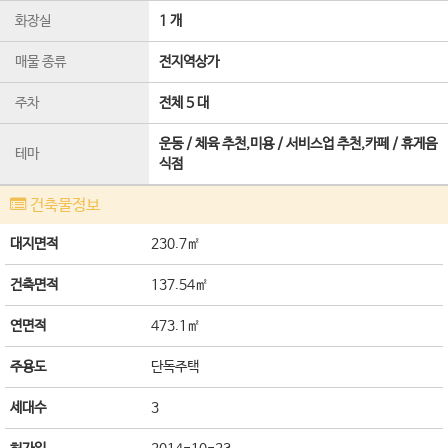
화장실
1 개
매물 종류
전지역상가
주차
전체 5 대
운동 / 체육 추천,미용 / 서비스업 추천,카페 / 휴게음
테마
식점
건축물정보
대지면적
230.7㎡
건축면적
137.54㎡
연면적
473.1㎡
주용도
단독주택
세대수
3