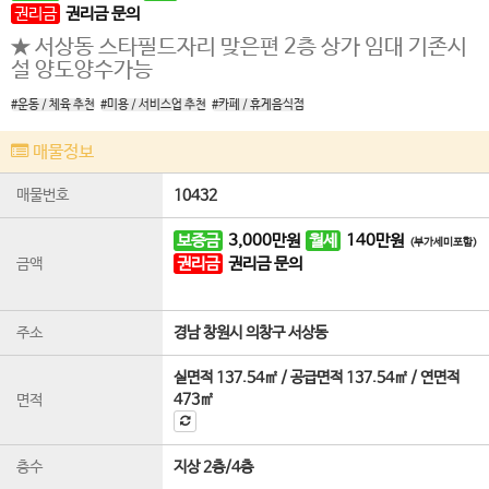
권리금
권리금 문의
★ 서상동 스타필드자리 맞은편 2층 상가 임대 기존시
설 양도양수가능
#운동 / 체육 추천
#미용 / 서비스업 추천
#카페 / 휴게음식점
매물정보
매물번호
10432
보증금
3,000
만원
월세
140
만원
(부가세미포함)
권리금
권리금 문의
금액
주소
경남 창원시 의창구 서상동
실면적
137.54㎡
/
공급면적
137.54㎡
/
연면적
473㎡
면적
층수
지상 2층
/
4
층