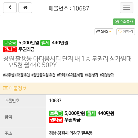
매물번호 : 10687
Toggl
navig
주소복사
SNS
찜하기
보증금
5,000
만원
월세
440
만원
권리금
무권리금
창원 팔용동 아티움시티 단지 내 1층 무권리 상가임대
- 보5천 월440 50PY
#사무실 / 학원 추천
#일반음식점 추천
#카페 / 휴게음식점
#1층 상가
#대형상가
매물정보
매물번호
10687
보증금
5,000
만원
월세
440
만원
금액
권리금
무권리금
주소
경남 창원시 의창구 팔용동