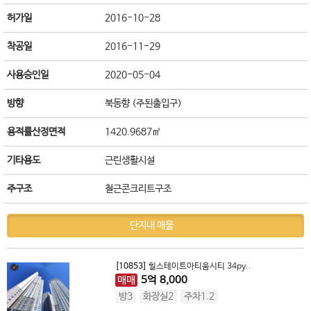
허가일
2016-10-28
착공일
2016-11-29
사용승인일
2020-05-04
방향
북동향 (주된출입구)
용적률산정면적
1420.9687㎡
기타용도
근린생활시설
주구조
철근콘크리트구조
단지내 매물
[10853]
힐스테이트아티움시티 34py..
매매
5
억
8,000
방3
화장실2
주차1.2