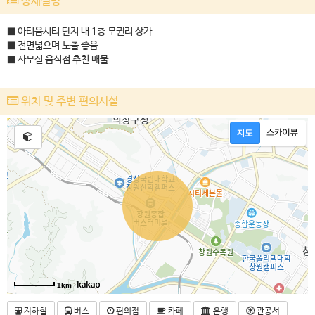
상세설명
■ 아티움시티 단지 내 1층 무권리 상가
■ 전면넓으며 노출 좋음
■ 사무실 음식점 추천 매물
위치 및 주변 편의시설
1km
지하철
버스
편의점
카페
은행
관공서