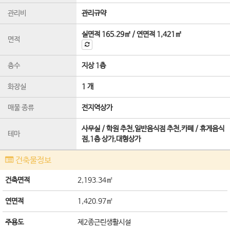
관리비
관리규약
실면적
165.29㎡
/
연면적
1,421㎡
면적
층수
지상 1층
화장실
1 개
매물 종류
전지역상가
사무실 / 학원 추천,일반음식점 추천,카페 / 휴게음식
테마
점,1층 상가,대형상가
건축물정보
건축면적
2,193.34㎡
연면적
1,420.97㎡
주용도
제2종근린생활시설