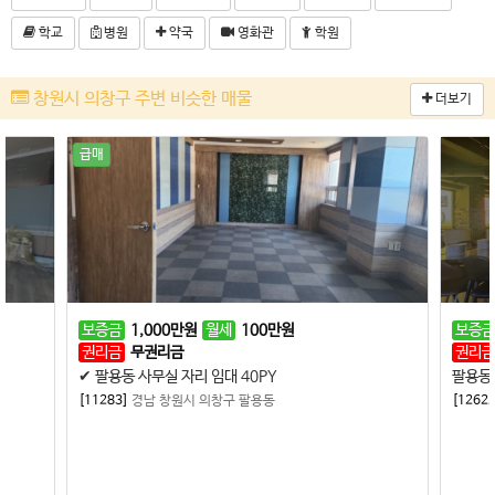
학교
병원
약국
영화관
학원
창원시 의창구 주변 비슷한 매물
더보기
급매
보증금
1,000
만원
월세
100
만원
보증금
권리금
무권리금
권리금
✔ 팔용동 사무실 자리 임대 40PY
팔용동 
[11283]
경남 창원시 의창구 팔용동
[12622