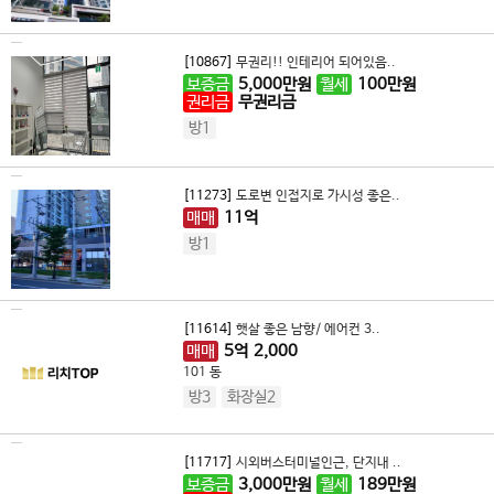
[10867]
무권리!! 인테리어 되어있음..
보증금
5,000
만원
월세
100
만원
권리금
무권리금
방1
[11273]
도로변 인접지로 가시성 좋은..
매매
11
억
방1
[11614]
햇살 좋은 남향/ 에어컨 3..
매매
5
억
2,000
101 동
방3
화장실2
[11717]
시외버스터미널인근, 단지내 ..
보증금
3,000
만원
월세
189
만원