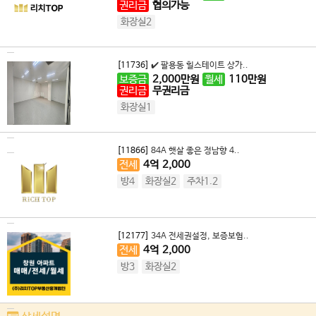
권리금
협의가능
화장실2
[11736]
✔️ 팔용동 힐스테이트 상가..
보증금
2,000
만원
월세
110
만원
권리금
무권리금
화장실1
[11866]
84A 햇살 좋은 정남향 4..
전세
4
억
2,000
방4
화장실2
주차1.2
[12177]
34A 전세권설정, 보증보험..
전세
4
억
2,000
방3
화장실2