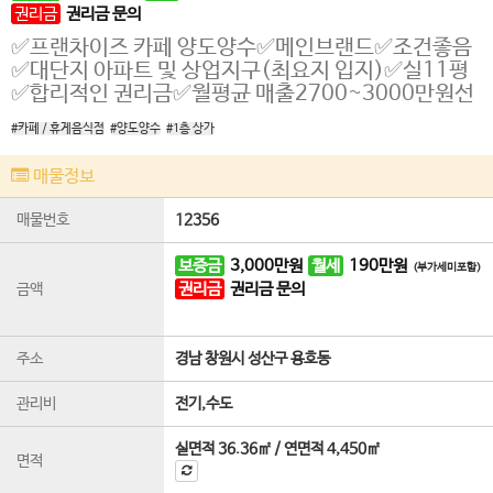
권리금
권리금 문의
✅️프랜차이즈 카페 양도양수✅️메인브랜드✅️조건좋음
✅️대단지 아파트 및 상업지구(최요지 입지)✅️실11평
✅️합리적인 권리금✅️월평균 매출2700~3000만원선
#카페 / 휴게음식점
#양도양수
#1층 상가
매물정보
매물번호
12356
보증금
3,000
만원
월세
190
만원
(부가세미포함)
권리금
권리금 문의
금액
주소
경남 창원시 성산구 용호동
관리비
전기,수도
실면적
36.36㎡
/
연면적
4,450㎡
면적