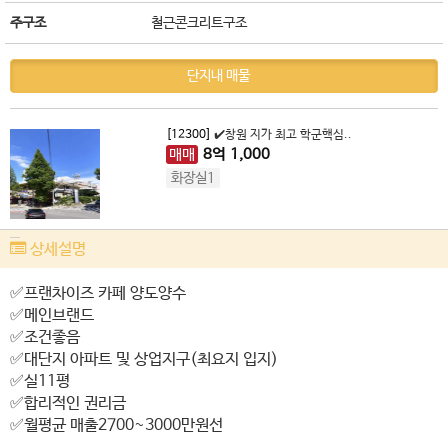
주구조
철근콘크리트구조
단지내 매물
[12300]
✔️창원 지가 최고 학군핵심..
매매
8
억
1,000
화장실1
상세설명
✅️프랜차이즈 카페 양도양수
✅️메인브랜드
✅️조건좋음
✅️대단지 아파트 및 상업지구(최요지 입지)
✅️실11평
✅️합리적인 권리금
✅️월평균 매출2700~3000만원선