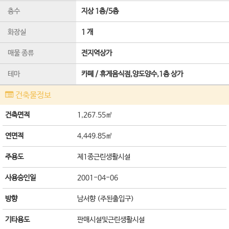
층수
지상 1층
/
5
층
화장실
1 개
매물 종류
전지역상가
테마
카페 / 휴게음식점,양도양수,1층 상가
건축물정보
건축면적
1,267.55㎡
연면적
4,449.85㎡
주용도
제1종근린생활시설
사용승인일
2001-04-06
방향
남서향 (주된출입구)
기타용도
판매시설및근린생활시설