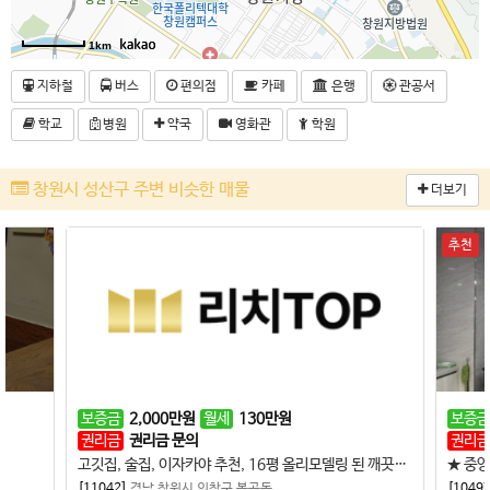
1km
지하철
버스
편의점
카페
은행
관공서
학교
병원
약국
영화관
학원
창원시 성산구 주변 비슷한 매물
더보기
추천
보증금
2,000
만원
월세
130
만원
보증금
권리금
권리금 문의
권리금
고깃집, 술집, 이자카야 추천, 16평 올리모델링 된 깨끗한 매장
★ 중앙
[11042]
경남 창원시 의창구 봉곡동
[10497