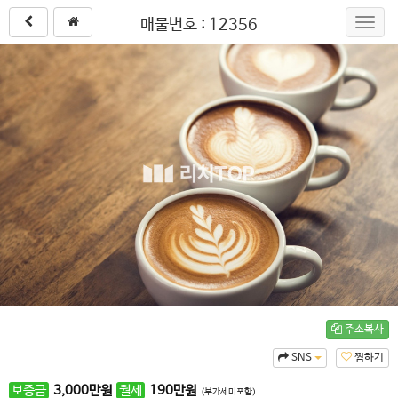
매물번호 : 12356
Toggl
navig
주소복사
SNS
찜하기
보증금
3,000
만원
월세
190
만원
(부가세미포함)