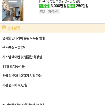
[12479]
창원 의창구 명서동 창원천 ..
보증금
3,000
만원
월세
250
만원
방3
화장실1
상세설명
명서동 인테리어 잘된 사무실 임대
큰 사무실 + 룸4개
시스템 에어컨 및 깔끔한 화장실
11월 초 입주가능
건물 앞 주차 4대까지 지정 가능
기본 관리비 40만원