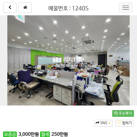
매물번호 : 12405
Toggl
navig
주소복사
SNS
찜하기
보증금
3,000
만원
월세
250
만원