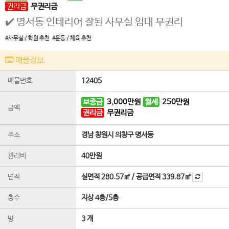
권리금
무권리금
✔️ 명서동 인테리어 잘된 사무실 임대 무권리
#사무실 / 학원 추천
#운동 / 체육 추천
매물정보
매물번호
12405
보증금
3,000
만원
월세
250
만원
금액
권리금
무권리금
주소
경남 창원시 의창구 명서동
관리비
40만원
면적
실면적
280.57㎡
/
공급면적
339.87㎡
층수
지상 4층
/
5
층
방
3 개