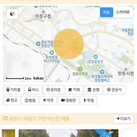
1km
지하철
버스
편의점
카페
은행
관공서
학교
병원
약국
영화관
학원
창원시 의창구 주변 비슷한 매물
더보기