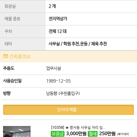
화장실
2 개
매물 종류
전지역상가
주차
전체 12 대
테마
사무실 / 학원 추천,운동 / 체육 추천
건축물정보
주용도
업무시설
사용승인일
1989-12-05
방향
남동향 (주된출입구)
단지내 매물
[10358]
★ 명서동 사무실 자리 임..
보증금
3,000
만원
월세
250
만원
(부가세미