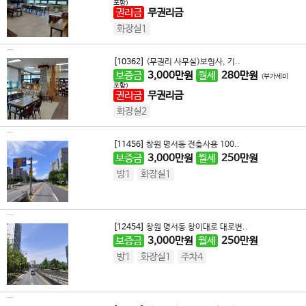
포함)
권리금
무권리금
화장실1
[10362]
(무권리 사무실)보험사, 기..
보증금
3,000
만원
월세
280
만원
(부가세미
포함)
권리금
무권리금
화장실2
[11456]
창원 명서동 전층사용 100..
보증금
3,000
만원
월세
250
만원
방1
화장실1
[12454]
창원 명서동 창이대로 대로변..
보증금
3,000
만원
월세
250
만원
방1
화장실1
주차4