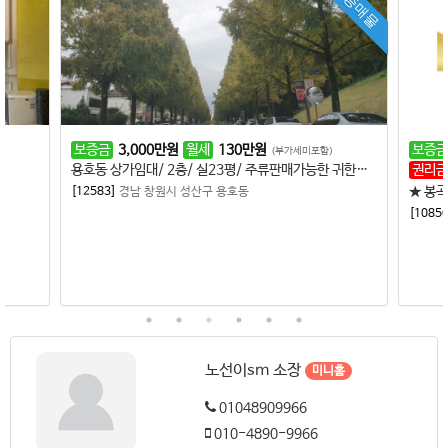
인증매물
보증금
3,000
만원
월세
130
만원
보증금
(부가세미포함)
용호동 상가임대/ 2층/ 실23평/ 주류판매가능한 귀한자리/ 시설.인테리어 최신 최상급
권리금
★ 봉곡
[12583]
경남 창원시 성산구 용호동
[10850
노선이sm 소장
미니홈
01048909966
010-4890-9966