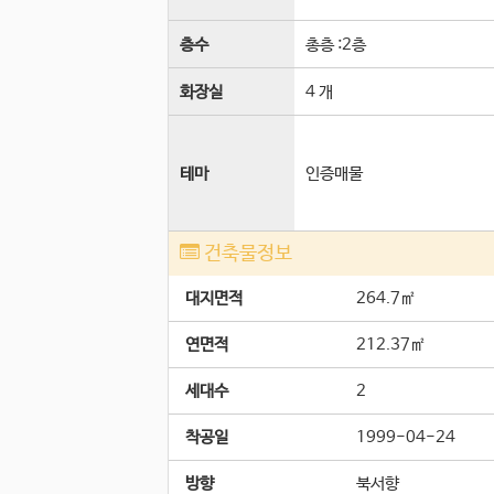
층수
총층 :
2
층
화장실
4 개
테마
인증매물
건축물정보
대지면적
264.7㎡
연면적
212.37㎡
세대수
2
착공일
1999-04-24
방향
북서향