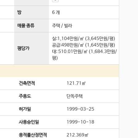
방
6 개
매물 종류
주택 / 빌라
실:1,104만원/㎡ (3,645만원/평)
공급:498만원/㎡ (1,645만원/평)
평당가
대:
510.01만원/㎡
(
1,684.3만원/
평
)
건축면적
121.71㎡
주용도
단독주택
허가일
1999-03-25
사용승인일
1999-10-18
용적률산정면적
212.369㎡