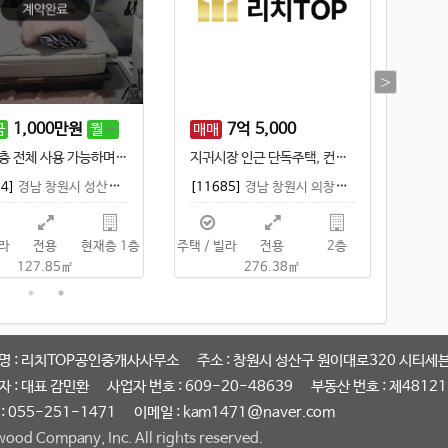
1,000
만원
70
만원
7
억
5,000
금
월세
매매
보증
1층, 2층 전체 사용 가능하며 태양광 설치된 파이브룸
지귀시장 인근 단독주택, 컨디션 양호
54]
경남 창원시 성산구 반지동
[11685]
경남 창원시 의창구 봉곡동
[115
빌라
전용
현재층 1층
주택 / 빌라
전용
2
층
주택 / 
127.85㎡
276.38㎡
명 : 리치TOP공인중개사사무소
주소 : 창원시 성산구 원이대로320 시티세븐
자 : 대표 감민환
사업자 번호 : 609-20-48639
부동산 번호 : 제4812
: 055-251-1471
이메일 : kam1471@naver.com
ood Company, Inc. All rights reserved.