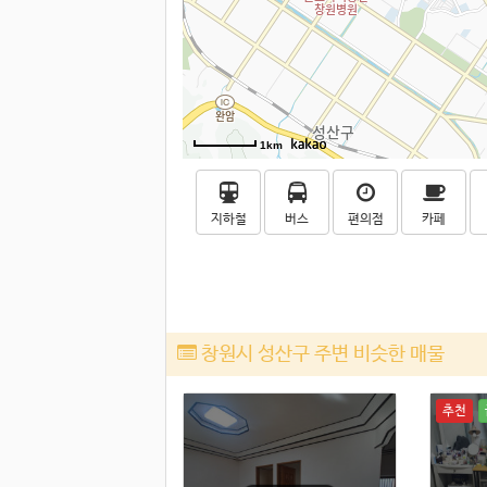
1km
지하철
버스
편의점
카페
창원시 성산구 주변 비슷한 매물
강력추천
추천