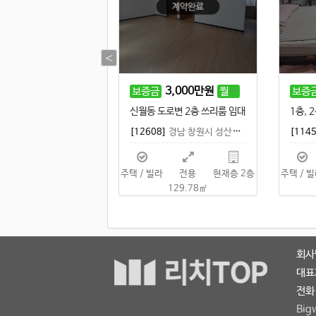
300
만원
25
만원
3,000
만원
60
만원
월세
보증금
월세
보증
신월동 저렴한 풀옵션 분리형 원룸
신월동 도로변 2층 쓰리룸 임대
1]
경남 창원시 성산구 신월동
[12608]
경남 창원시 성산구 신월동
[114
라
전용29.75
현재층 1층
주택 / 빌라
전용
현재층 2층
주택 / 
㎡
129.78㎡
회사
대표
전화 
Bigw