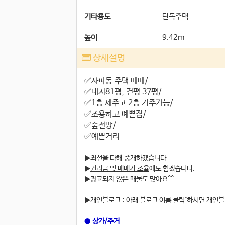
기타용도
단독주택
높이
9.42m
상세설명
✅️사파동 주택 매매/
✅️대지81평, 건평 37평/
✅️1층 세주고 2층 거주가능/
✅️조용하고 예쁜집/
✅️숲전망/
✅️예쁜거리
▶최선을 다해 중개하겠습니다.
▶
권리금 및 매매가 조율
에도 힘겠습니다.
▶ 광고되지 않은
매물도 많아요^^
▶개인블로그 :
아래 블로그 이름 클릭"
하시면 개인
●
상가/주거