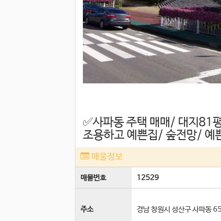
✅️사파동 주택 매매/ 대지81평
조용하고 예쁜집/ 숲전망/ 예
매물정보
매물번호
12529
주소
경남 창원시 성산구 사파동 65