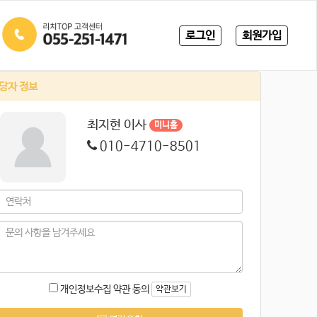
로그인
회원가입
당자 정보
최지현 이사
미니홈
010-4710-8501
개인정보수집 약관 동의
약관보기