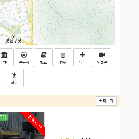
은행
관공서
학교
병원
약국
영화관
학원
더보기
강력추천
급매