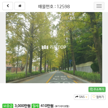
매물번호 : 12598
Toggl
navig
주소복사
SNS
찜하기
보증금
3,000
만원
월세
410
만원
(부가세미포함)