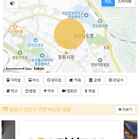
1km
지하철
버스
편의점
카페
은행
관공서
학교
병원
약국
영화관
학원
창원시 성산구 주변 비슷한 매물
더보기