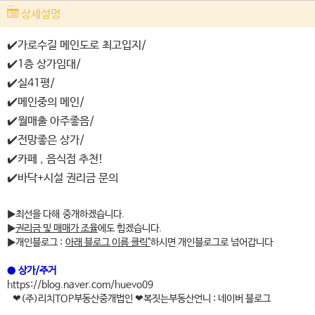
상세설명
✔️가로수길 메인도로 최고입지/
✔️1층 상가임대/
✔️실41평/
✔️메인중의 메인/
✔️월매출 아주좋음/
✔️전망좋은 상가/
✔️카페 , 음식점 추천!
✔️바닥+시설 권리금 문의
▶최선을 다해 중개하겠습니다.
▶
권리금 및 매매가 조율
에도 힘겠습니다.
▶개인블로그 :
아래 블로그 이름 클릭"
하시면 개인블로그로 넘어갑니다
●
상가/주거
https://blog.naver.com/huevo09
❤(주)리치TOP부동산중개법인 ❤복짓는부동산언니 : 네이버 블로그