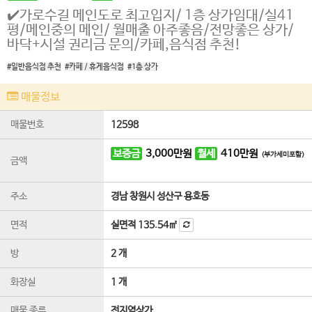
✔️가로수길 메인도로 최고입지/ 1층 상가임대/실41
평/메인중의 메인/ 월매출 아주좋음/전망좋은 상가/
바닥+시설 권리금 문의/카페,음식점 추천!
#일반음식점 추천
#카페 / 휴게음식점
#1층 상가
매물정보
매물번호
12598
보증금
3,000
만원
월세
410
만원
(부가세미포함)
금액
주소
경남 창원시 성산구 용호동
면적
실면적
135.54㎡
방
2 개
화장실
1 개
매물 종류
전지역상가