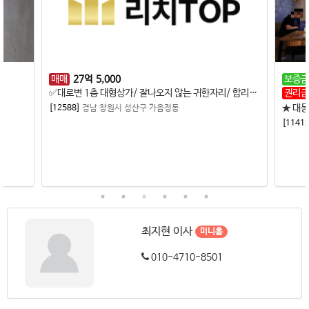
매매
27
억
5,000
보증금
✅️대로변 1층 대형상가/ 잘나오지 않는 귀한자리/ 합리적인 매매가/ 간판노출 최상/광고.유동인구 최다자리
권리금
[12588]
경남 창원시 성산구 가음정동
[11412
최지현 이사
미니홈
010-4710-8501