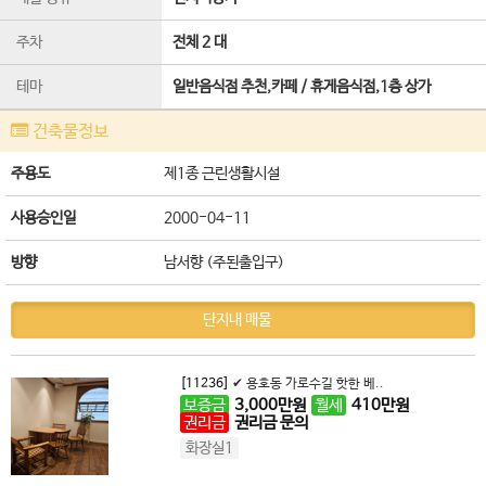
주차
전체 2 대
테마
일반음식점 추천,카페 / 휴게음식점,1층 상가
건축물정보
주용도
제1종 근린생활시설
사용승인일
2000-04-11
방향
남서향 (주된출입구)
단지내 매물
[11236]
✔ 용호동 가로수길 핫한 베..
보증금
3,000
만원
월세
410
만원
권리금
권리금 문의
화장실1