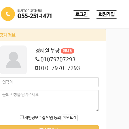
로그인
회원가입
당자 정보
정혜원 부장
미니홈
01079707293
010-7970-7293
개인정보수집 약관 동의
약관보기