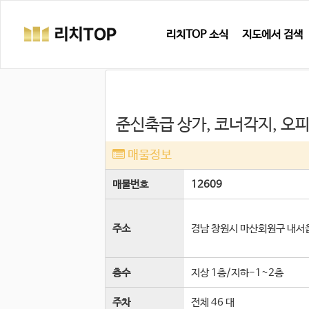
리치TOP 소식
지도에서 검색
준신축급 상가, 코너각지, 오
매물정보
매물번호
12609
주소
경남 창원시 마산회원구 내서
층수
지상 1층
/
지하-1~2
층
주차
전체 46 대