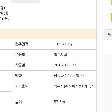
/평)
원/평)
.4만원/
담
건축면적
1,096.61㎡
주용도
업무시설
착공일
2015-08-27
방향
남동향 (주된출입구)
기타용도
업무시설(오피스텔),제1,2..
높이
57.6m