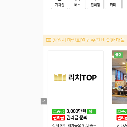
지하철
버스
편의점
카페
창원시 마산회원구 주변 비슷한 매물
급매
1
억
1,000
만원
3,000
만원
270
만원
월세
보증금
월세
보증
무권리금
권리금 문의
권리금
권리
병원, 헬스장 추천, 분할 가능, 대로변 노출, 가시성 최상, 광고효과 좋음, 싼 월세
삼계 메인 먹자골목 위치 좋음. 저렴한 권리금, 큰평수, 고깃집 술집 음식점 추천