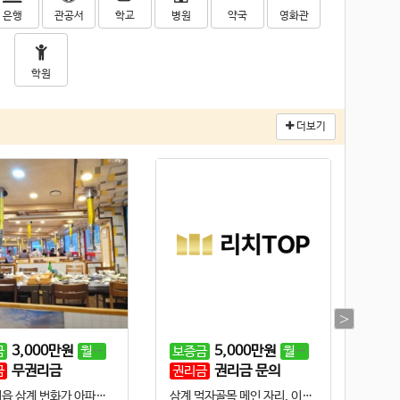
은행
관공서
학교
병원
약국
영화관
학원
더보기
3,000
만원
120
만원
5,000
만원
180
만원
금
월세
보증금
월세
보증
무권리금
권리금 문의
금
권리금
✔ 내서읍 삼계 번화가 아파트 밀집 지역 인근 주차장 300py 보유한 일반음식점 임대
삼계 먹자골목 메인 자리, 이쁜 인테리어, 위치 좋음, 공영주차장 이용 편리