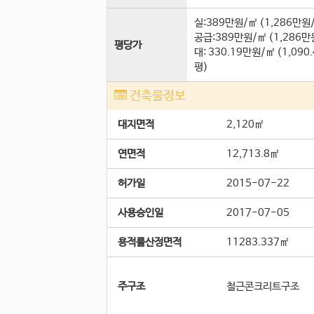
실:389만원/㎡ (1,286만원
공급:389만원/㎡ (1,286만
평당가
대:
330.19만원/㎡
(
1,090
평
)
건축물정보
대지면적
2,120㎡
연면적
12,713.8㎡
허가일
2015-07-22
사용승인일
2017-07-05
용적률산정면적
11283.337㎡
주구조
철근콘크리트구조