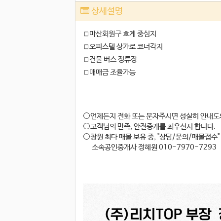
상세설명
◻마산회원구 호계 중심지
◻오피스텔 상가로 코너각지
◻건물 버스 정류장
◻매매금 조율가능
⚪언제든지 전화 또는 문자주시면 성실히 안내도
⚪고객님의 만족, 안전중개를 최우선시 합니다.
⚪창원 최다 매물 보유 중, "상담/문의/매물접수
소속공인중개사 정혜원 010-7970-7293