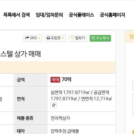
목록에서 검색
임대/임차문의
공식플레이스
공식홈페이지
담
찜하기
주소복사
SNS
프린트
피스텔 상가 매매
70
억
매매
금액
실면적
1797.8719㎡
/
공급면적
1797.8719㎡
/
연면적
12,714㎡
읍
면적
매물 종류
전지역상가
테마
강력추천,급매물